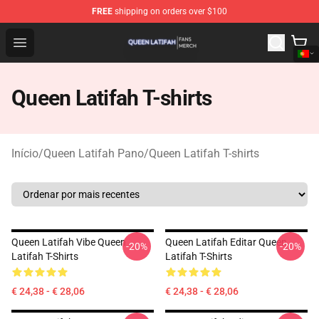
FREE
shipping on orders over $100
Queen Latifah Shop - Official Queen Latifah Merchandise
Open menu
Queen Latifah T-shirts
Início
/
Queen Latifah Pano
/
Queen Latifah T-shirts
Queen Latifah Vibe Queen
Queen Latifah Editar Queen
-20%
-20%
Latifah T-Shirts
Latifah T-Shirts
€ 24,38 - € 28,06
€ 24,38 - € 28,06