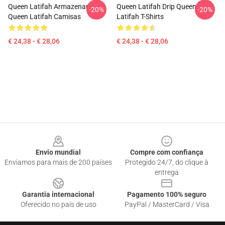
Queen Latifah Armazenar
Queen Latifah Drip Queen
-20%
-20%
Queen Latifah Camisas
Latifah T-Shirts
€ 24,38 - € 28,06
€ 24,38 - € 28,06
Footer
Envio mundial
Compre com confiança
Enviamos para mais de 200 países
Protegido 24/7, do clique à
entrega
Garantia internacional
Pagamento 100% seguro
Oferecido no país de uso
PayPal / MasterCard / Visa