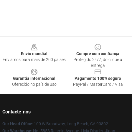
Footer
Envio mundial
Compre com confiança
Enviamos para mais de 200 países
Protegido 24/7, do clique à
entrega
Garantia internacional
Pagamento 100% seguro
Oferecido no país de uso
PayPal / MasterCard / Visa
Contacte-nos
Our Head Office
: 100 W Broadway, Long Beach, CA 90802
Our Warehouse
: No. 5858 Renmin Avenue, Lixia District, Jinan