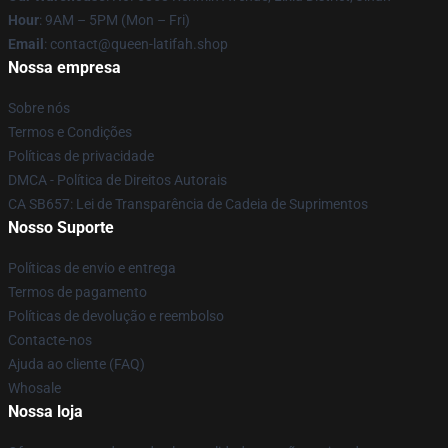
Hour
: 9AM – 5PM (Mon – Fri)
Email
: contact@queen-latifah.shop
Nossa empresa
Sobre nós
Termos e Condições
Políticas de privacidade
DMCA - Política de Direitos Autorais
CA SB657: Lei de Transparência de Cadeia de Suprimentos
Nosso Suporte
Políticas de envio e entrega
Termos de pagamento
Políticas de devolução e reembolso
Contacte-nos
Ajuda ao cliente (FAQ)
Whosale
Nossa loja