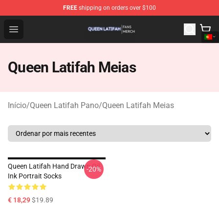
FREE
shipping on orders over $100
Queen Latifah Shop - Official Queen Latifah Merchandise
Open menu
Queen Latifah Meias
Início
/
Queen Latifah Pano
/
Queen Latifah Meias
Queen Latifah Hand Drawn Oil
-20%
Ink Portrait Socks
€ 18,29
$19.89