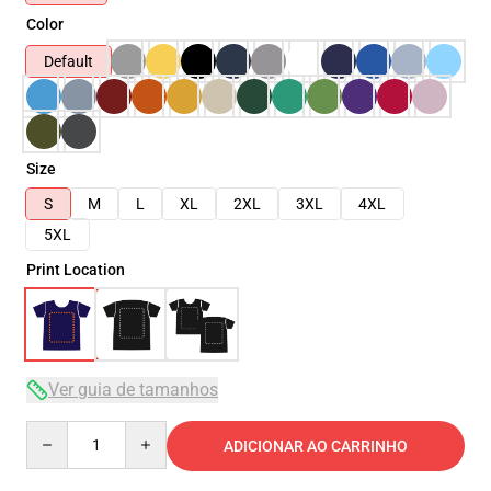
Color
Default
Size
S
M
L
XL
2XL
3XL
4XL
5XL
Print Location
Ver guia de tamanhos
Quantity
ADICIONAR AO CARRINHO