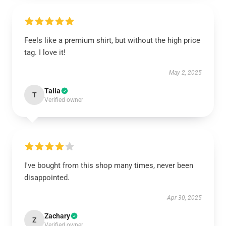
Feels like a premium shirt, but without the high price
tag. I love it!
May 2, 2025
Talia
T
Verified owner
I've bought from this shop many times, never been
disappointed.
Apr 30, 2025
Zachary
Z
Verified owner