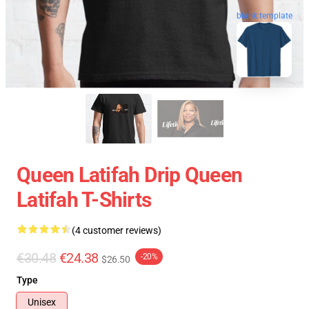
blank template
Queen Latifah Drip Queen
Latifah T-Shirts
(4 customer reviews)
€30.48
€24.38
-20%
$26.50
Type
Unisex