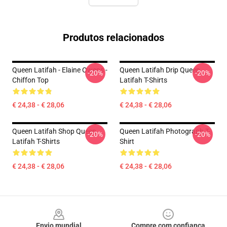
Produtos relacionados
Queen Latifah - Elaine Owens -
Queen Latifah Drip Queen
-20%
-20%
Chiffon Top
Latifah T-Shirts
€ 24,38 - € 28,06
€ 24,38 - € 28,06
Queen Latifah Shop Queen
Queen Latifah Photograph T-
-20%
-20%
Latifah T-Shirts
Shirt
€ 24,38 - € 28,06
€ 24,38 - € 28,06
Footer
Envio mundial
Compre com confiança