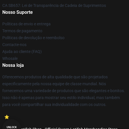
CA SB657: Lei de Transparência de Cadeia de Suprimentos
Nosso Suporte
Políticas de envio e entrega
Termos de pagamento
Políticas de devolução e reembolso
Contacte-nos
Ajuda ao cliente (FAQ)
Whosale
Nossa loja
Oferecemos produtos de alta qualidade que são projetados
especificamente pela nossa equipe de classe mundial. Nós
fornecemos uma variedade de produtos que são elegantes e bonitos.
Isso não é apenas para mostrar seu estilo individual, mas também
para você compartilhar sua individualidade com os outros.
UNLOCK