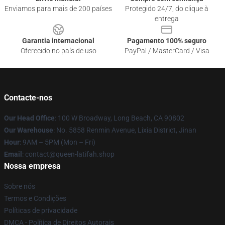
Enviamos para mais de 200 países
Protegido 24/7, do clique à
entrega
Garantia internacional
Pagamento 100% seguro
Oferecido no país de uso
PayPal / MasterCard / Visa
Contacte-nos
Our Head Office
: 100 W Broadway, Long Beach, CA 90802
Our Warehouse
: No. 5858 Renmin Avenue, Lixia District, Jinan
Hour
: 9AM – 5PM (Mon – Fri)
Email
: contact@queen-latifah.shop
Nossa empresa
Sobre nós
Termos e Condições
Políticas de privacidade
DMCA - Política de Direitos Autorais