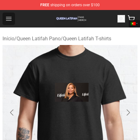
FREE
shipping on orders over $100
Queen Latifah Shop - Official Queen Latifah Merchandise
Open menu
Início
/
Queen Latifah Pano
/
Queen Latifah T-shirts