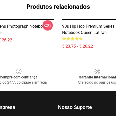
Produtos relacionados
-20%
ens Photograph Notebook
90s Hip Hop Premium Series 
Notebook Queen Latifah
€ 26,22
€ 23,75 - € 26,22
Compre com confiança
Garantia internacional
gido 24/7, do clique à entrega
Oferecido no país de us
mpresa
Nosso Suporte