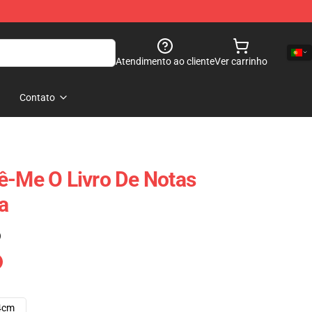
Atendimento ao cliente
Ver carrinho
Contato
ê-Me O Livro De Notas
a
)
4cm