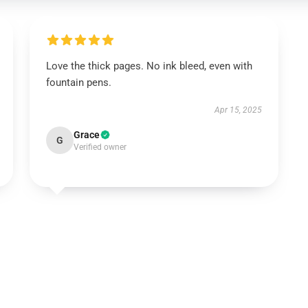
Love the thick pages. No ink bleed, even with
fountain pens.
Apr 15, 2025
Grace
G
Verified owner