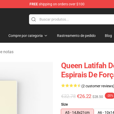
FREE
shipping on orders over $100
se Store
Compre por categoria
Rastreamento de pedido
Blog
de notas
Queen Latifah D
Espirais De Forç
(2 customer reviews
€32.78
€26.22
-20%
$28.50
Size
A5 - 14,8x21cm
A6 - 10x1