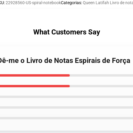
KU
:
22928560-US-spiral-notebook
Categorias
:
Queen Latifah Livro de not
What Customers Say
Dê-me o Livro de Notas Espirais de Força