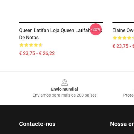
-20%
Queen Latifah Loja Queen Latifah Livro
Elaine Ow
De Notas
€ 23,75 - 
€ 23,75 - € 26,22
Footer
Envio mundial
Enviamos para mais de 200 países
Prote
Contacte-nos
Nossa e