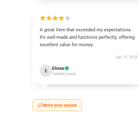
A great item that exceeded my expectations.
It’s well-made and functions perfectly, offering
excellent value for money.
Apr 15, 2025
Eloise
E
Verified owner
Write your review