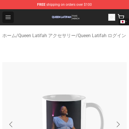
FREE
shipping on orders over $100
Queen Latifah Shop - Official Queen Latifah Merchandise
Open menu
ホーム
/
Queen Latifah アクセサリー
/
Queen Latifah ログイン