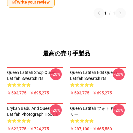
Write your review
1
/
1
最高の売り手製品
Queen Latifah Shop Queen
Queen Latifah Edit Queen
-20%
-20%
Latifah Sweatshirts
Latifah Sweatshirts
￥593,775 - ￥695,275
￥593,775 - ￥695,275
Erykah Badu And Queen
Queen Latifah フォトギャラ
-20%
-20%
Latifah Photograph Hoodie
リー
￥622,775 - ￥724,275
￥287,100 - ￥665,550