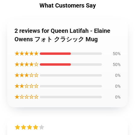
What Customers Say
2 reviews for Queen Latifah - Elaine
Owens フォト クラシック Mug
★★★★★
50%
★★★★☆
50%
★★★☆☆
0%
★★☆☆☆
0%
★☆☆☆☆
0%