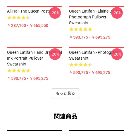
All Hail The Queen Poster
Queen Latifah - Elaine Owens
-20%
-20%
Photograph Pullover
Sweatshirt
￥287,100 - ￥665,550
￥593,775 - ￥695,275
Queen Latifah Hand Drawn Oil
Queen Latifah - Photograph
-20%
-20%
Ink Portrait Pullover
Sweatshirt
Sweatshirt
￥593,775 - ￥695,275
￥593,775 - ￥695,275
もっと見る
関連商品