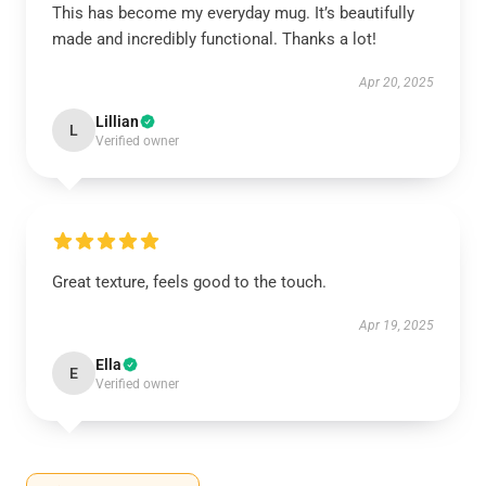
This has become my everyday mug. It’s beautifully
made and incredibly functional. Thanks a lot!
Apr 20, 2025
Lillian
L
Verified owner
Great texture, feels good to the touch.
Apr 19, 2025
Ella
E
Verified owner