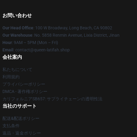
お問い合わせ
Our Head Office
: 100 W Broadway, Long Beach, CA 90802
Our Warehouse
: No. 5858 Renmin Avenue, Lixia District, Jinan
Hour
: 9AM – 5PM (Mon – Fri)
Email
: contact@queen-latifah.shop
会社案内
私たちについて
利用規約
プライバシーポリシー
DMCA - 著作権ポリシー
カリフォルニアSB657: サプライチェーンの透明性法
当社のサポート
配送&配送ポリシー
支払条件
返品・返金ポリシー