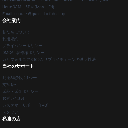
Our Warehouse
: No. 5858 Renmin Avenue, Lixia District, Jinan
Hour
: 9AM – 5PM (Mon – Fri)
Email
: contact@queen-latifah.shop
会社案内
私たちについて
利用規約
プライバシーポリシー
DMCA - 著作権ポリシー
カリフォルニアSB657: サプライチェーンの透明性法
当社のサポート
配送&配送ポリシー
支払条件
返品・返金ポリシー
お問い合わせ
カスタマーサポート(FAQ)
スタッフ
私達の店