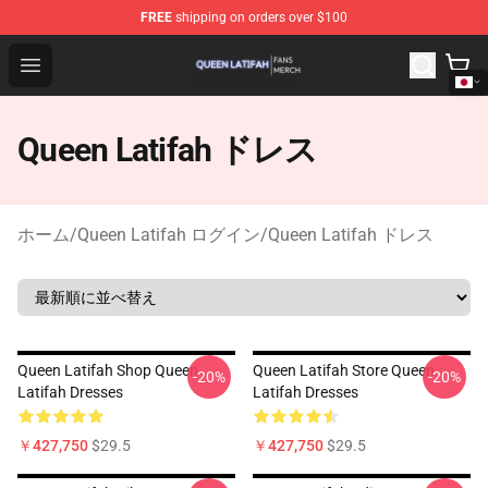
FREE
shipping on orders over $100
Queen Latifah Shop - Official Queen Latifah Merchandise
Open menu
Queen Latifah ドレス
ホーム
/
Queen Latifah ログイン
/
Queen Latifah ドレス
Queen Latifah Shop Queen
Queen Latifah Store Queen
-20%
-20%
Latifah Dresses
Latifah Dresses
￥427,750
$29.5
￥427,750
$29.5