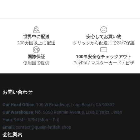
Footer
世界中に配送
安心してお買い物
200カ国以上に配送
クリックから配送まで24/7保護
国際保証
100％安全なチェックアウト
使用国で提供
PayPal / マスターカード / ビザ
お問い合わせ
Our Head Office
: 100 W Broadway, Long Beach, CA 90802
Our Warehouse
: No. 5858 Renmin Avenue, Lixia District, Jinan
Hour
: 9AM – 5PM (Mon – Fri)
Email
: contact@queen-latifah.shop
会社案内