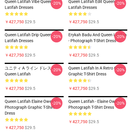
Queen Latifah Vibe Queen
Queen Latifah Edit Queen
-20%
-20%
Latifah Dresses
Latifah Dresses
￥427,750
$29.5
￥427,750
$29.5
Queen Latifah Drip Queen
Erykah Badu And Queen Latifah
-20%
-20%
Latifah Dresses
- Photograph T-Shirt Dress
￥427,750
$29.5
￥427,750
$29.5
ユニティ A ライン ドレス -
Queen Latifah In A Retro Comic
-20%
-20%
Queen Latifah
Graphic T-Shirt Dress
￥427,750
$29.5
￥427,750
$29.5
Queen Latifah Elaine Owens
Queen Latifah - Elaine Owens
-20%
-20%
Photograph Graphic T-Shirt
Photograph T-Shirt Dress
Dress
￥427,750
$29.5
￥427,750
$29.5