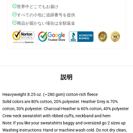
世界中どこでもお届け
すべての小包に追跡番号を提供
商品が届かない場合は全額返金
説明
Heavyweight 8.25 oz. (~280 gsm) cotton-rich fleece
Solid colors are 80% cotton, 20% polyester. Heather Grey is 70%
cotton, 30% polyester. Charcoal Heather is 60% cotton, 40% polyester
Crew neck sweatshirt with ribbed cuffs, neckband and hem
Note: If you like your sweatshirts baggy and oversized go 2 sizes up
Washing instructions: Hand or machine wash cold. Do not dry clean,