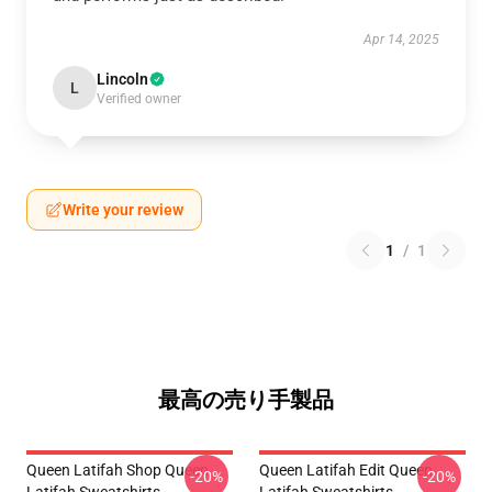
Apr 14, 2025
Lincoln
L
Verified owner
Write your review
1
/
1
最高の売り手製品
Queen Latifah Shop Queen
Queen Latifah Edit Queen
-20%
-20%