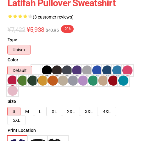
Latifah Pullover Sweatshirt
(3 customer reviews)
¥7,422
¥5,938
-20%
$40.95
Type
Unisex
Color
Default
Size
S
M
L
XL
2XL
3XL
4XL
5XL
Print Location