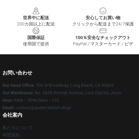
Footer
世界中に配送
安心してお買い物
200カ国以上に配送
クリックから配送まで24/7保護
国際保証
100％安全なチェックアウト
使用国で提供
PayPal / マスターカード / ビザ
お問い合わせ
Our Head Office
: 100 W Broadway, Long Beach, CA 90802
Our Warehouse
: No. 5858 Renmin Avenue, Lixia District, Jinan
Hour
: 9AM – 5PM (Mon – Fri)
Email
: contact@queen-latifah.shop
会社案内
私たちについて
利用規約