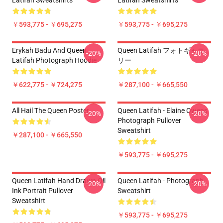
Latifah Sweatshirts
Latifah Sweatshirts
￥593,775 - ￥695,275
￥593,775 - ￥695,275
Erykah Badu And Queen
Queen Latifah フォトギャラ
-20%
-20%
Latifah Photograph Hoodie
リー
￥622,775 - ￥724,275
￥287,100 - ￥665,550
All Hail The Queen Poster
Queen Latifah - Elaine Owens
-20%
-20%
Photograph Pullover
Sweatshirt
￥287,100 - ￥665,550
￥593,775 - ￥695,275
Queen Latifah Hand Drawn Oil
Queen Latifah - Photograph
-20%
-20%
Ink Portrait Pullover
Sweatshirt
Sweatshirt
￥593,775 - ￥695,275