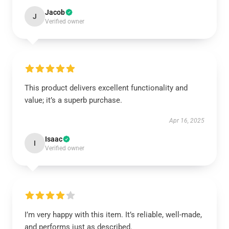
Jacob
J
Verified owner
This product delivers excellent functionality and
value; it’s a superb purchase.
Apr 16, 2025
Isaac
I
Verified owner
I’m very happy with this item. It’s reliable, well-made,
and performs just as described.