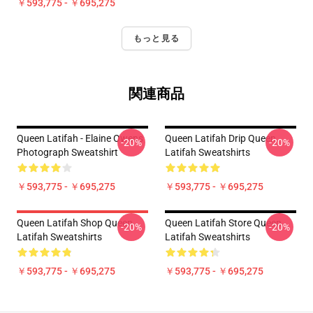
￥593,775 - ￥695,275
もっと見る
関連商品
Queen Latifah - Elaine Owens
Queen Latifah Drip Queen
-20%
-20%
Photograph Sweatshirt
Latifah Sweatshirts
￥593,775 - ￥695,275
￥593,775 - ￥695,275
Queen Latifah Shop Queen
Queen Latifah Store Queen
-20%
-20%
Latifah Sweatshirts
Latifah Sweatshirts
￥593,775 - ￥695,275
￥593,775 - ￥695,275