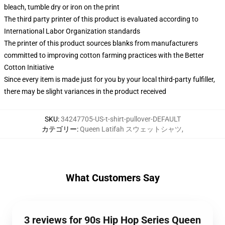
bleach, tumble dry or iron on the print
The third party printer of this product is evaluated according to
International Labor Organization standards
The printer of this product sources blanks from manufacturers
committed to improving cotton farming practices with the Better
Cotton Initiative
Since every item is made just for you by your local third-party fulfiller,
there may be slight variances in the product received
SKU
:
34247705-US-t-shirt-pullover-DEFAULT
カテゴリー
:
Queen Latifah スウェットシャツ
,
What Customers Say
3 reviews for 90s Hip Hop Series Queen