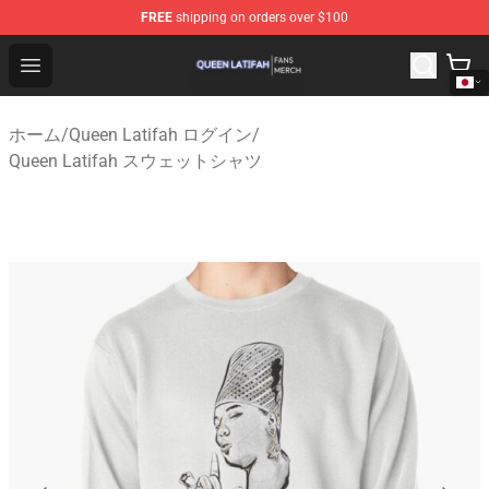
FREE
shipping on orders over $100
Queen Latifah Shop - Official Queen Latifah Merchandise
Open menu
ホーム
/
Queen Latifah ログイン
/
Queen Latifah スウェットシャツ