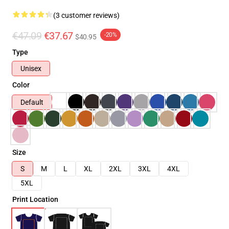
(3 customer reviews)
€47.09
€37.67
-20%
$40.95
Type
Unisex
Color
Default
Size
S
M
L
XL
2XL
3XL
4XL
5XL
Print Location