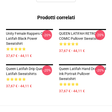
Prodotti correlati
Unity Female Rappers Queen
QUEEN LATIFAH RETRO
-20%
-20%
Latifah Black Power
COMIC Pullover Sweatshirt
Sweatshirt
37,67 € - 44,11 €
37,67 € - 44,11 €
Queen Latifah Drip Queen
Queen Latifah Hand Drawn Oil
-20%
-20%
Latifah Sweatshirts
Ink Portrait Pullover
Sweatshirt
37,67 € - 44,11 €
37,67 € - 44,11 €
Footer