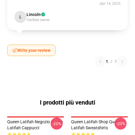
Apr 14, 2025
Lincoln
L
Verified owner
Write your review
1
/
1
I prodotti più venduti
Queen Latifah Negozio Queen
Queen Latifah Shop Queen
-20%
-20%
Latifah Cappucci
Latifah Sweatshirts