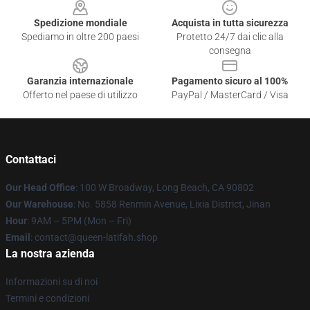
Spedizione mondiale
Acquista in tutta sicurezza
Spediamo in oltre 200 paesi
Protetto 24/7 dai clic alla
consegna
Garanzia internazionale
Pagamento sicuro al 100%
Offerto nel paese di utilizzo
PayPal / MasterCard / Visa
Contattaci
Our Head Office
: 100 W Broadway, Long Beach, CA 90802
Our Warehouse
: No. 5858 Renmin Avenue, Lixia District, Jinan
Hour
: 9AM – 5PM (Mon – Fri)
Email
: contact@queen-latifah.shop
La nostra azienda
Informazioni su di noi
Termini e condizioni