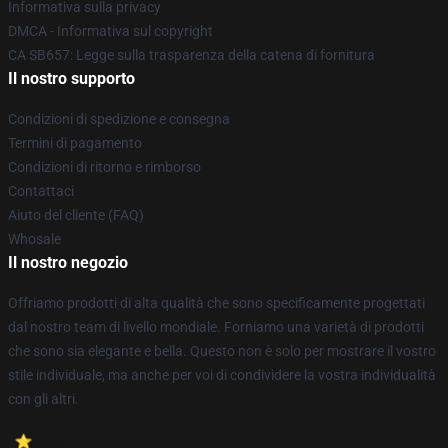
Informativa sulla privacy
DMCA - Informativa sul copyright
CA SB657: Legge sulla trasparenza della catena di fornitura
Il nostro supporto
Condizioni di spedizione e consegna
Termini di pagamento
Condizioni di ritorno e rimborso
Contattaci
Aiuto del cliente (FAQ)
Whosale
Il nostro negozio
Offriamo prodotti di alta qualità che sono specificamente progettati
dal nostro team di livello mondiale. Forniamo una varietà di prodotti
che sono sia elegante e bella. Questo non è solo per mostrare il vostro
stile individuale, ma anche per voi di condividere la vostra individualità
con gli altri.