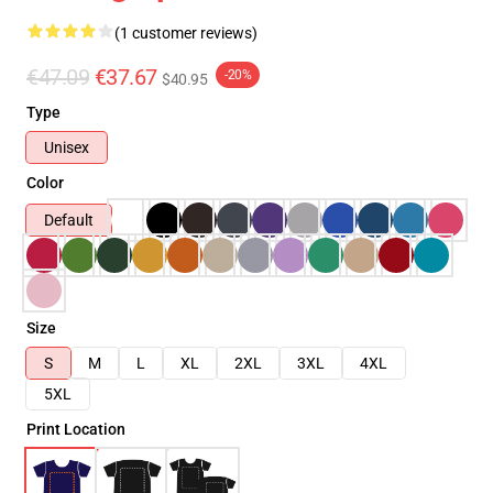
(1 customer reviews)
€47.09
€37.67
-20%
$40.95
Type
Unisex
Color
Default
Size
S
M
L
XL
2XL
3XL
4XL
5XL
Print Location