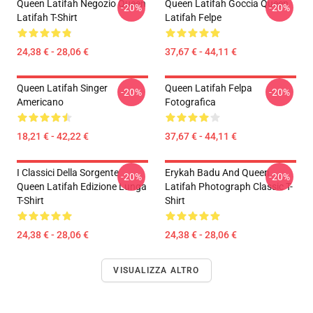
Queen Latifah Negozio Queen
Queen Latifah Goccia Queen
-20%
-20%
Latifah T-Shirt
Latifah Felpe
24,38 € - 28,06 €
37,67 € - 44,11 €
Queen Latifah Singer
Queen Latifah Felpa
-20%
-20%
Americano
Fotografica
18,21 € - 42,22 €
37,67 € - 44,11 €
I Classici Della Sorgente
Erykah Badu And Queen
-20%
-20%
Queen Latifah Edizione Lunga
Latifah Photograph Classic T-
T-Shirt
Shirt
24,38 € - 28,06 €
24,38 € - 28,06 €
VISUALIZZA ALTRO