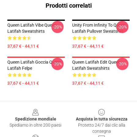
Prodotti correlati
Queen Latifah Vibe Queen
Unity From Infinity To Queen
-20%
-20%
Latifah Sweatshirts
Latifah Pullover Sweatshirt
37,67 € - 44,11 €
37,67 € - 44,11 €
Queen Latifah Goccia Queen
Queen Latifah Edit Queen
-20%
-20%
Latifah Felpe
Latifah Sweatshirts
37,67 € - 44,11 €
37,67 € - 44,11 €
Footer
Spedizione mondiale
Acquista in tutta sicurezza
Spediamo in oltre 200 paesi
Protetto 24/7 dai clic alla
consegna