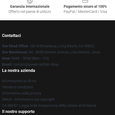
Garanzia internazionale
Pagamento sicuro al 100%
Offerto nel paese di utilizzo
PayPal / MasterCard / Visa
Contattaci
Our Head Office
: 100 W Broadway, Long Beach, CA 90802
Our Warehouse
: No. 5858 Renmin Avenue, Lixia District, Jinan
Hour
: 9AM – 5PM (Mon – Fri)
Email
: contact@queen-latifah.shop
La nostra azienda
Informazioni su di noi
Termini e condizioni
Informativa sulla privacy
DMCA - Informativa sul copyright
CA SB657: Legge sulla trasparenza della catena di fornitura
Il nostro supporto