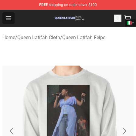
FREE
shipping on orders over $100
Queen Latifah Shop - Official Queen Latifah Merchandise
Open menu
Home
/
Queen Latifah Cloth
/
Queen Latifah Felpe