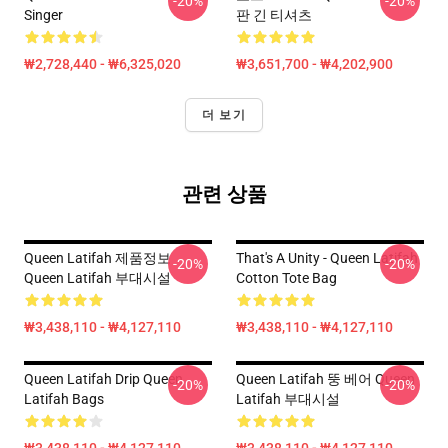
-20%
-20%
Singer
판 긴 티셔츠
₩2,728,440 - ₩6,325,020
₩3,651,700 - ₩4,202,900
더 보기
관련 상품
Queen Latifah 제품정보
That's A Unity - Queen Latifah
-20%
-20%
Queen Latifah 부대시설
Cotton Tote Bag
₩3,438,110 - ₩4,127,110
₩3,438,110 - ₩4,127,110
Queen Latifah Drip Queen
Queen Latifah 뚱 베어 Queen
-20%
-20%
Latifah Bags
Latifah 부대시설