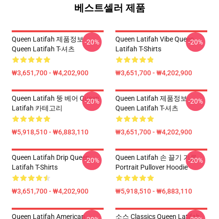
베스트셀러 제품
Queen Latifah 제품정보
Queen Latifah Vibe Queen
-20%
-20%
Queen Latifah T-셔츠
Latifah T-Shirts
₩3,651,700 - ₩4,202,900
₩3,651,700 - ₩4,202,900
Queen Latifah 뚱 베어 Queen
Queen Latifah 제품정보
-20%
-20%
Latifah 카테고리
Queen Latifah T-셔츠
₩5,918,510 - ₩6,883,110
₩3,651,700 - ₩4,202,900
Queen Latifah Drip Queen
Queen Latifah 손 끌기 기름
-20%
-20%
Latifah T-Shirts
Portrait Pullover Hoodie
₩3,651,700 - ₩4,202,900
₩5,918,510 - ₩6,883,110
Queen Latifah American
소스 Classics Queen Latifah