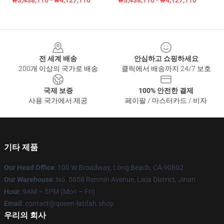
₩3,438,110 - ₩4,127,110
₩3,438,110 - ₩4,127,110
Footer
전 세계 배송
안심하고 쇼핑하세요
200개 이상의 국가로 배송
클릭에서 배송까지 24/7 보호
국제 보증
100% 안전한 결제
사용 국가에서 제공
페이팔 / 마스터카드 / 비자
기타 제품
Our Head Office
: 100 W Broadway, Long Beach, CA 90802
Our Warehouse
: No. 5858 Renmin Avenue, Lixia District, Jinan
Hour
: 9AM – 5PM (Mon – Fri)
Email
: contact@queen-latifah.shop
우리의 회사