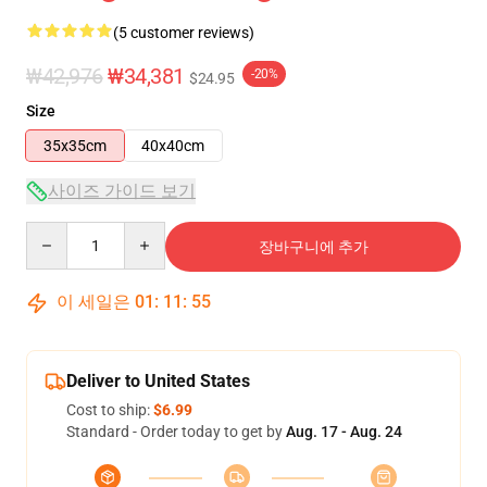
(5 customer reviews)
₩42,976
₩34,381
-20%
$24.95
Size
35x35cm
40x40cm
사이즈 가이드 보기
Quantity
장바구니에 추가
이 세일은
01
:
11
:
55
Deliver to United States
Cost to ship:
$6.99
Standard - Order today to get by
Aug. 17 - Aug. 24