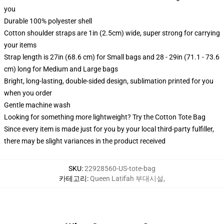
you
Durable 100% polyester shell
Cotton shoulder straps are 1in (2.5cm) wide, super strong for carrying
your items
Strap length is 27in (68.6 cm) for Small bags and 28 - 29in (71.1 - 73.6
cm) long for Medium and Large bags
Bright, long-lasting, double-sided design, sublimation printed for you
when you order
Gentle machine wash
Looking for something more lightweight? Try the Cotton Tote Bag
Since every item is made just for you by your local third-party fulfiller,
there may be slight variances in the product received
SKU
:
22928560-US-tote-bag
카테고리
:
Queen Latifah 부대시설
,