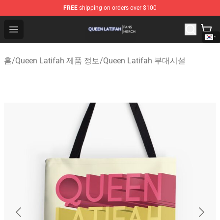
FREE
shipping on orders over $100
Queen Latifah Shop - Official Queen Latifah Merchandise
Open menu
홈
/
Queen Latifah 제품 정보
/
Queen Latifah 부대시설