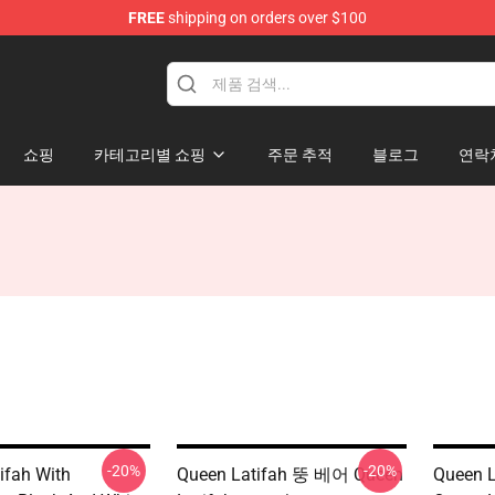
FREE
shipping on orders over $100
se Store
쇼핑
카테고리별 쇼핑
주문 추적
블로그
연락
-20%
-20%
ifah With
Queen Latifah 뚱 베어 Queen
Queen 