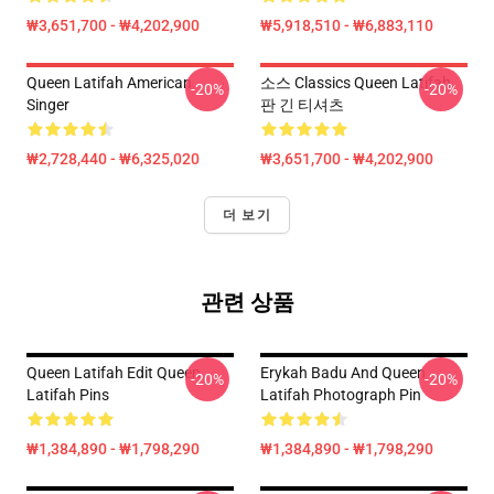
₩3,651,700 - ₩4,202,900
₩5,918,510 - ₩6,883,110
Queen Latifah American
소스 Classics Queen Latifah
-20%
-20%
Singer
판 긴 티셔츠
₩2,728,440 - ₩6,325,020
₩3,651,700 - ₩4,202,900
더 보기
관련 상품
Queen Latifah Edit Queen
Erykah Badu And Queen
-20%
-20%
Latifah Pins
Latifah Photograph Pin
₩1,384,890 - ₩1,798,290
₩1,384,890 - ₩1,798,290