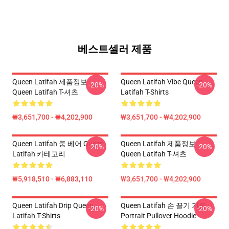
베스트셀러 제품
Queen Latifah 제품정보
Queen Latifah Vibe Queen
-20%
-20%
Queen Latifah T-셔츠
Latifah T-Shirts
₩3,651,700 - ₩4,202,900
₩3,651,700 - ₩4,202,900
Queen Latifah 뚱 베어 Queen
Queen Latifah 제품정보
-20%
-20%
Latifah 카테고리
Queen Latifah T-셔츠
₩5,918,510 - ₩6,883,110
₩3,651,700 - ₩4,202,900
Queen Latifah Drip Queen
Queen Latifah 손 끌기 기름
-20%
-20%
Latifah T-Shirts
Portrait Pullover Hoodie