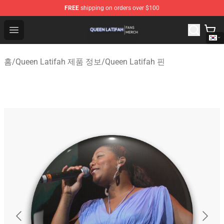
FREE
shipping on orders over $100
Queen Latifah Shop - Official Queen Latifah Merchandise
Open menu
홈
/
Queen Latifah 제품 정보
/
Queen Latifah 핀