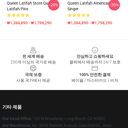
Queen Latifah Store Queen
Queen Latifah American
-20%
-20%
Latifah Pins
Singer
₩1,384,890 - ₩1,798,290
₩1,384,890 - ₩1,798,290
Footer
전 세계 배송
안심하고 쇼핑하세요
200개 이상의 국가로 배송
클릭에서 배송까지 24/7 보호
국제 보증
100% 안전한 결제
사용 국가에서 제공
페이팔 / 마스터카드 / 비자
기타 제품
Our Head Office
: 100 W Broadway, Long Beach, CA 90802
Our Warehouse
: No. 5858 Renmin Avenue, Lixia District, Jinan