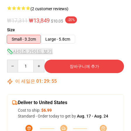
(2 customer reviews)
₩17,311
₩13,849
-20%
$10.05
Size
Small - 3.2cm
Large - 5.8cm
사이즈 가이드 보기
Quantity
장바구니에 추가
이 세일은
01
:
29
:
55
Deliver to United States
Cost to ship:
$6.99
Standard - Order today to get by
Aug. 17 - Aug. 24