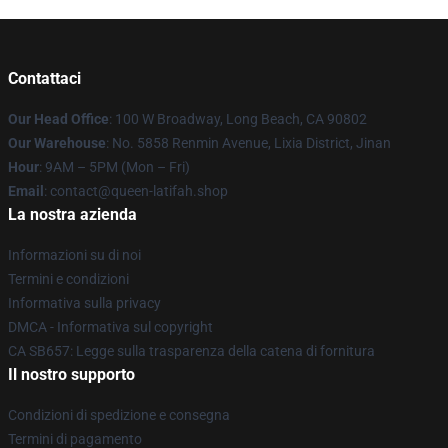
Contattaci
Our Head Office
: 100 W Broadway, Long Beach, CA 90802
Our Warehouse
: No. 5858 Renmin Avenue, Lixia District, Jinan
Hour
: 9AM – 5PM (Mon – Fri)
Email
: contact@queen-latifah.shop
La nostra azienda
Informazioni su di noi
Termini e condizioni
Informativa sulla privacy
DMCA - Informativa sul copyright
CA SB657: Legge sulla trasparenza della catena di fornitura
Il nostro supporto
Condizioni di spedizione e consegna
Termini di pagamento