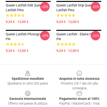
Queen Latifah Edit Queen
Queen Latifah Drip Queen
-20%
-20%
Latifah Pins
Latifah Pins
9,24 € - 12,00 €
9,24 € - 12,00 €
Queen Latifah Photograph
Queen Latifah - Elaine Owens
-20%
-20%
Pin
Pin
9,24 € - 12,00 €
9,24 € - 12,00 €
Footer
Spedizione mondiale
Acquista in tutta sicurezza
Spediamo in oltre 200 paesi
Protetto 24/7 dai clic alla
consegna
Garanzia internazionale
Pagamento sicuro al 100%
Offerto nel paese di utilizzo
PayPal / MasterCard / Visa