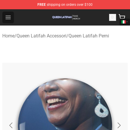
FREE
shipping on orders over $100
Queen Latifah Shop - Official Queen Latifah Merchandise
Open menu
Home
/
Queen Latifah Accessori
/
Queen Latifah Perni