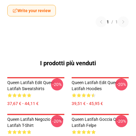
Write your review
1
/
1
I prodotti più venduti
Queen Latifah Edit Queen
Queen Latifah Edit Queen
-20%
-20%
Latifah Sweatshirts
Latifah Hoodies
37,67 € - 44,11 €
39,51 € - 45,95 €
Queen Latifah Negozio Queen
Queen Latifah Goccia Queen
-20%
-20%
Latifah T-Shirt
Latifah Felpe