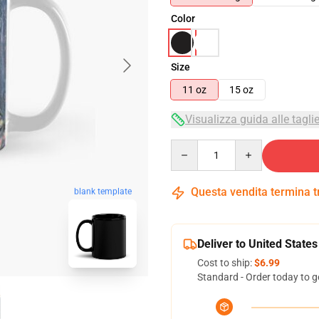
Color
Size
11 oz
15 oz
Visualizza guida alle tagli
Quantity
Questa vendita termina 
blank template
Deliver to United States
Cost to ship:
$6.99
Standard - Order today to g