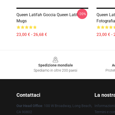
-20%
Queen Latifah Goccia Queen Latifah
Queen Lat
Mugs
Fotografi
23,00 € - 26,68 €
23,00 € - 
Footer
Spedizione mondiale
A
Spediamo in oltre 200 paesi
Protet
Contattaci
La nostr
Our Head Office
: 100 W Broadway, Long Beach,
Informazioni 
CA 90802
Termini e con