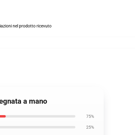
iazioni nel prodotto ricevuto
isegnata a mano
75%
25%