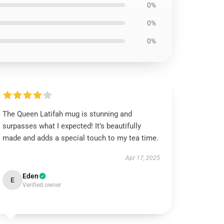
0%
0%
0%
The Queen Latifah mug is stunning and
surpasses what I expected! It’s beautifully
made and adds a special touch to my tea time.
Apr 17, 2025
Eden
E
Verified owner