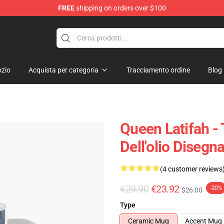
FREE
shipping on orders over $100
se Store
zio
Acquista per categoria
Tracciamento ordine
Blog
Queen Latifah - 
Dell'olio Diseg
(4 customer reviews
€29.90
€23.92
-20%
$26.00
Type
Ceramic Mug
Accent Mug