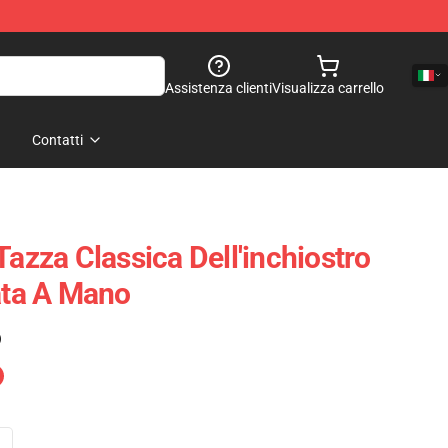
Assistenza clienti
Visualizza carrello
Contatti
Tazza Classica Dell'inchiostro
nata A Mano
)