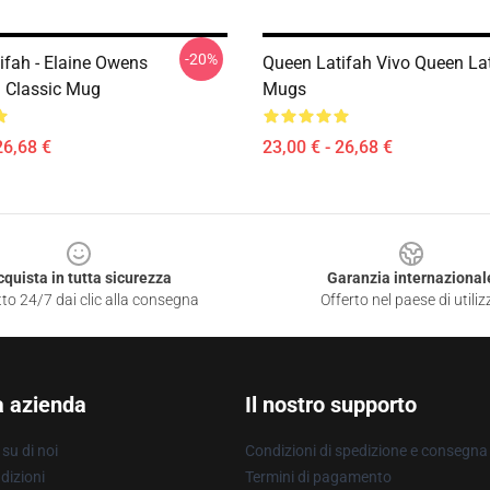
-20%
ifah - Elaine Owens
Queen Latifah Vivo Queen La
a Classic Mug
Mugs
26,68 €
23,00 € - 26,68 €
cquista in tutta sicurezza
Garanzia internazional
to 24/7 dai clic alla consegna
Offerto nel paese di utiliz
a azienda
Il nostro supporto
su di noi
Condizioni di spedizione e consegna
dizioni
Termini di pagamento