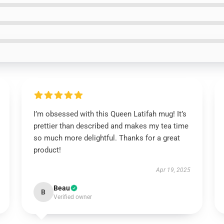
I’m obsessed with this Queen Latifah mug! It’s
prettier than described and makes my tea time
so much more delightful. Thanks for a great
product!
Apr 19, 2025
Beau
B
Verified owner