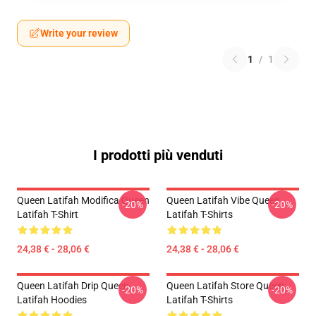
Write your review
1
/
1
I prodotti più venduti
Queen Latifah Modifica Queen
Queen Latifah Vibe Queen
-20%
-20%
Latifah T-Shirt
Latifah T-Shirts
24,38 € - 28,06 €
24,38 € - 28,06 €
Queen Latifah Drip Queen
Queen Latifah Store Queen
-20%
-20%
Latifah Hoodies
Latifah T-Shirts