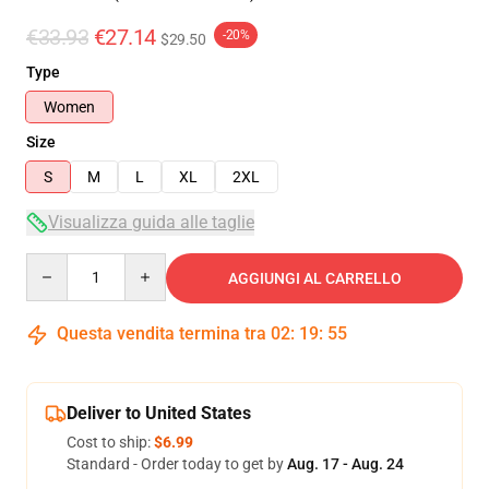
€33.93
€27.14
-20%
$29.50
Type
Women
Size
S
M
L
XL
2XL
Visualizza guida alle taglie
Quantity
AGGIUNGI AL CARRELLO
Questa vendita termina tra
02
:
19
:
54
Deliver to United States
Cost to ship:
$6.99
Standard - Order today to get by
Aug. 17 - Aug. 24