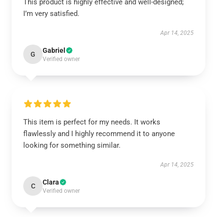
This product is highly effective and well-designed;
I’m very satisfied.
Apr 14, 2025
Gabriel
G
Verified owner
This item is perfect for my needs. It works
flawlessly and I highly recommend it to anyone
looking for something similar.
Apr 14, 2025
Clara
C
Verified owner