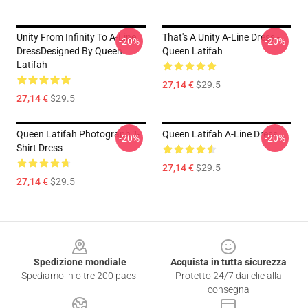
Unity From Infinity To A-Line
That's A Unity A-Line Dress -
-20%
-20%
DressDesigned By Queen
Queen Latifah
Latifah
27,14 €
$29.5
27,14 €
$29.5
Queen Latifah Photograph T-
Queen Latifah A-Line Dress
-20%
-20%
Shirt Dress
27,14 €
$29.5
27,14 €
$29.5
Footer
Spedizione mondiale
Acquista in tutta sicurezza
Spediamo in oltre 200 paesi
Protetto 24/7 dai clic alla
consegna