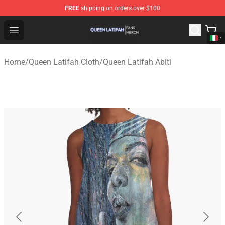
FREE
shipping on orders over $100
Queen Latifah Shop - Official Queen Latifah Merchandise
Open menu
Home
/
Queen Latifah Cloth
/
Queen Latifah Abiti