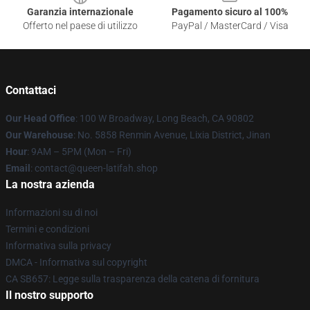
Garanzia internazionale
Pagamento sicuro al 100%
Offerto nel paese di utilizzo
PayPal / MasterCard / Visa
Contattaci
Our Head Office
: 100 W Broadway, Long Beach, CA 90802
Our Warehouse
: No. 5858 Renmin Avenue, Lixia District, Jinan
Hour
: 9AM – 5PM (Mon – Fri)
Email
: contact@queen-latifah.shop
La nostra azienda
Informazioni su di noi
Termini e condizioni
Informativa sulla privacy
DMCA - Informativa sul copyright
CA SB657: Legge sulla trasparenza della catena di fornitura
Il nostro supporto