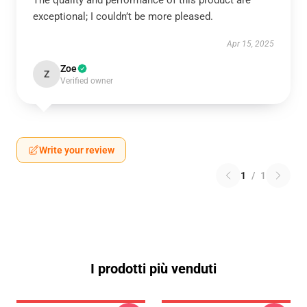
The quality and performance of this product are
exceptional; I couldn’t be more pleased.
Apr 15, 2025
Zoe
Z
Verified owner
Write your review
1
/
1
I prodotti più venduti