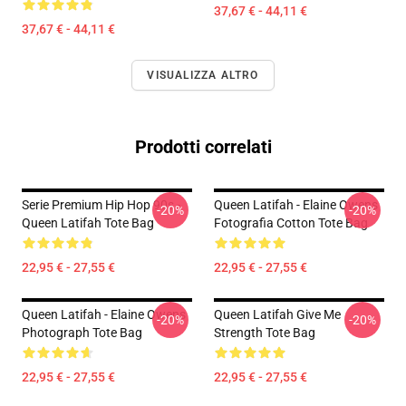
37,67 € - 44,11 €
37,67 € - 44,11 €
VISUALIZZA ALTRO
Prodotti correlati
Serie Premium Hip Hop 90s -
Queen Latifah - Elaine Owens
-20%
-20%
Queen Latifah Tote Bag
Fotografia Cotton Tote Bag
22,95 € - 27,55 €
22,95 € - 27,55 €
Queen Latifah - Elaine Owens
Queen Latifah Give Me
-20%
-20%
Photograph Tote Bag
Strength Tote Bag
22,95 € - 27,55 €
22,95 € - 27,55 €