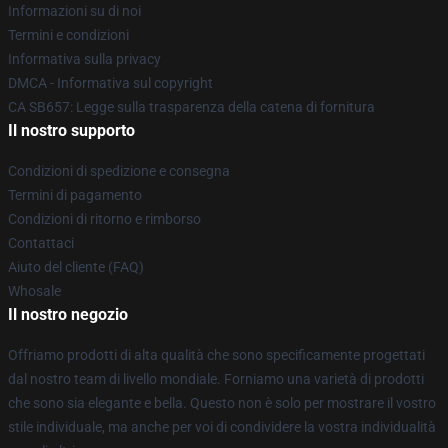
Informazioni su di noi
Termini e condizioni
Informativa sulla privacy
DMCA - Informativa sul copyright
CA SB657: Legge sulla trasparenza della catena di fornitura
Il nostro supporto
Condizioni di spedizione e consegna
Termini di pagamento
Condizioni di ritorno e rimborso
Contattaci
Aiuto del cliente (FAQ)
Whosale
Il nostro negozio
Offriamo prodotti di alta qualità che sono specificamente progettati
dal nostro team di livello mondiale. Forniamo una varietà di prodotti
che sono sia elegante e bella. Questo non è solo per mostrare il vostro
stile individuale, ma anche per voi di condividere la vostra individualità