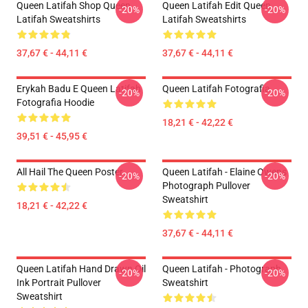
Queen Latifah Shop Queen
Queen Latifah Edit Queen
-20%
-20%
Latifah Sweatshirts
Latifah Sweatshirts
37,67 € - 44,11 €
37,67 € - 44,11 €
Erykah Badu E Queen Latifah
Queen Latifah Fotografia
-20%
-20%
Fotografia Hoodie
18,21 € - 42,22 €
39,51 € - 45,95 €
All Hail The Queen Poster
Queen Latifah - Elaine Owens
-20%
-20%
Photograph Pullover
Sweatshirt
18,21 € - 42,22 €
37,67 € - 44,11 €
Queen Latifah Hand Drawn Oil
Queen Latifah - Photograph
-20%
-20%
Ink Portrait Pullover
Sweatshirt
Sweatshirt