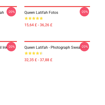
-20%
-20%
fah
Queen Latifah Fotos
15,64 £ - 36,26 £
-20%
-20%
l Ink
Queen Latifah - Photograph Sweatshirt
32,35 £ - 37,88 £