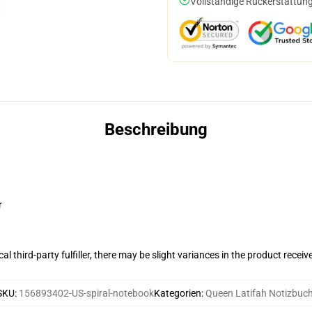
Vollständige Rückerstattung
Beschreibung
r
al third-party fulfiller, there may be slight variances in the product receiv
SKU
:
156893402-US-spiral-notebook
Kategorien
:
Queen Latifah Notizbuc