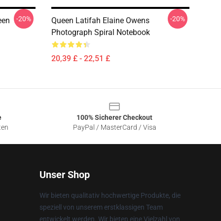
-20%
-20%
een
Queen Latifah Elaine Owens
Photograph Spiral Notebook
20,39 £ - 22,51 £
e
100% Sicherer Checkout
ten
PayPal / MasterCard / Visa
Unser Shop
Wir bieten qualitativ hochwertige Produkte, die
speziell von unserem erstklassigen Team
entwickelt werden. Wir bieten eine Vielzahl von