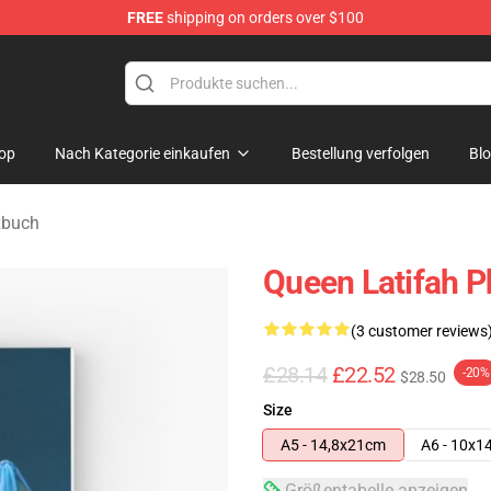
FREE
shipping on orders over $100
se Store
op
Nach Kategorie einkaufen
Bestellung verfolgen
Bl
zbuch
Queen Latifah P
(3 customer reviews
£28.14
£22.52
-20%
$28.50
Size
A5 - 14,8x21cm
A6 - 10x1
Größentabelle anzeigen