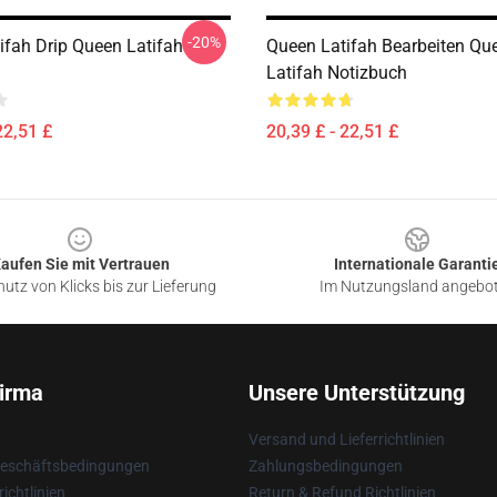
-20%
ifah Drip Queen Latifah
Queen Latifah Bearbeiten Qu
Latifah Notizbuch
22,51 £
20,39 £ - 22,51 £
aufen Sie mit Vertrauen
Internationale Garanti
utz von Klicks bis zur Lieferung
Im Nutzungsland angebo
irma
Unsere Unterstützung
Versand und Lieferrichtlinien
Geschäftsbedingungen
Zahlungsbedingungen
ichtlinien
Return & Refund Richtlinien