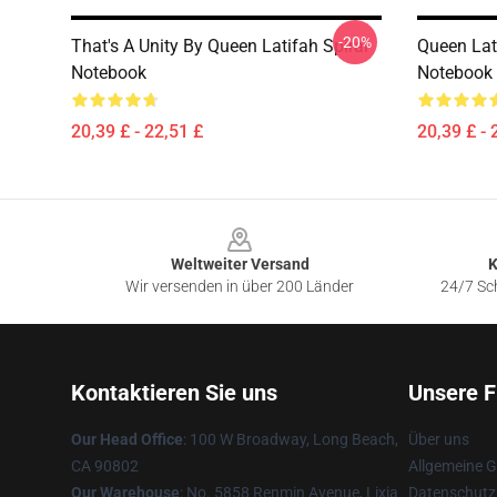
-20%
That's A Unity By Queen Latifah Spiral
Queen Lat
Notebook
Notebook
20,39 £ - 22,51 £
20,39 £ - 
Footer
Weltweiter Versand
K
Wir versenden in über 200 Länder
24/7 Sch
Kontaktieren Sie uns
Unsere F
Our Head Office
: 100 W Broadway, Long Beach,
Über uns
CA 90802
Allgemeine 
Our Warehouse
: No. 5858 Renmin Avenue, Lixia
Datenschutzr