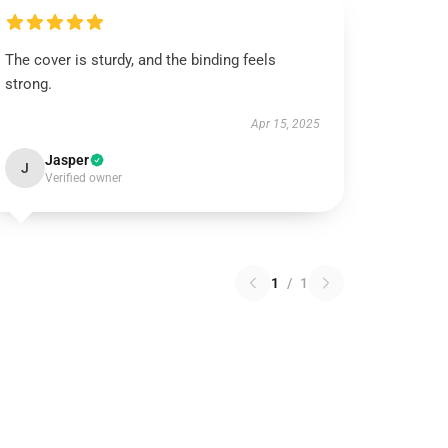
The cover is sturdy, and the binding feels
strong.
Apr 15, 2025
Jasper
J
Verified owner
1
/
1