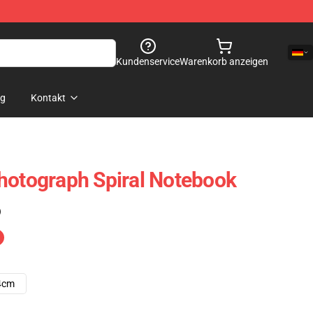
Kundenservice
Warenkorb anzeigen
og
Kontakt
hotograph Spiral Notebook
)
4cm