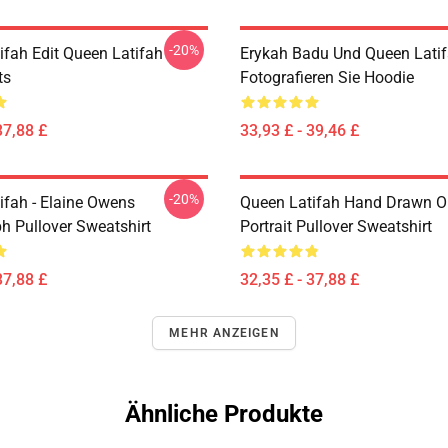
-20%
ifah Edit Queen Latifah
Erykah Badu Und Queen Lati
ts
Fotografieren Sie Hoodie
37,88 £
33,93 £ - 39,46 £
-20%
ifah - Elaine Owens
Queen Latifah Hand Drawn Oi
h Pullover Sweatshirt
Portrait Pullover Sweatshirt
37,88 £
32,35 £ - 37,88 £
MEHR ANZEIGEN
Ähnliche Produkte