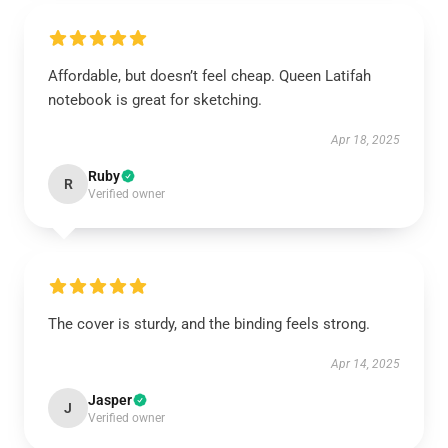
Affordable, but doesn’t feel cheap. Queen Latifah
notebook is great for sketching.
Apr 18, 2025
Ruby
R
Verified owner
The cover is sturdy, and the binding feels strong.
Apr 14, 2025
Jasper
J
Verified owner