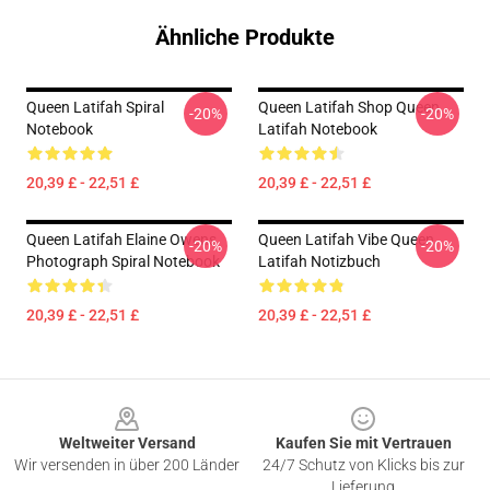
Ähnliche Produkte
Queen Latifah Spiral
Queen Latifah Shop Queen
-20%
-20%
Notebook
Latifah Notebook
20,39 £ - 22,51 £
20,39 £ - 22,51 £
Queen Latifah Elaine Owens
Queen Latifah Vibe Queen
-20%
-20%
Photograph Spiral Notebook
Latifah Notizbuch
20,39 £ - 22,51 £
20,39 £ - 22,51 £
Footer
Weltweiter Versand
Kaufen Sie mit Vertrauen
Wir versenden in über 200 Länder
24/7 Schutz von Klicks bis zur
Lieferung