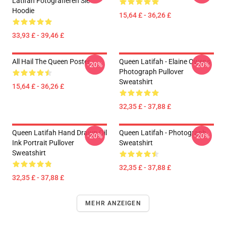
Latifah Fotografieren Sie
Hoodie
15,64 £ - 36,26 £
33,93 £ - 39,46 £
All Hail The Queen Poster
Queen Latifah - Elaine Owens
-20%
-20%
Photograph Pullover
Sweatshirt
15,64 £ - 36,26 £
32,35 £ - 37,88 £
Queen Latifah Hand Drawn Oil
Queen Latifah - Photograph
-20%
-20%
Ink Portrait Pullover
Sweatshirt
Sweatshirt
32,35 £ - 37,88 £
32,35 £ - 37,88 £
MEHR ANZEIGEN