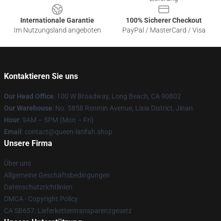
Internationale Garantie
100% Sicherer Checkout
Im Nutzungsland angeboten
PayPal / MasterCard / Visa
Kontaktieren Sie uns
Our Head Office
: 100 W Broadway, Long Beach, CA 90802
Our Warehouse
: No. 5858 Renmin Avenue, Lixia District, Jinan
Hour
: 9AM – 5PM (Mon – Fri)
Email
: contact@queen-latifah.shop
Unsere Firma
Über uns
Allgemeine Geschäftsbedingungen
Datenschutzrichtlinien
DMCA - Copyright Policy
CA SB657: Lieferkettentransparenzgesetz