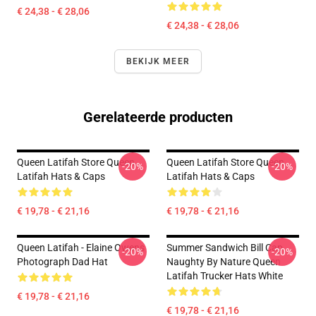
€ 24,38 - € 28,06
€ 24,38 - € 28,06
BEKIJK MEER
Gerelateerde producten
Queen Latifah Store Queen
Queen Latifah Store Queen
-20%
-20%
Latifah Hats & Caps
Latifah Hats & Caps
€ 19,78 - € 21,16
€ 19,78 - € 21,16
Queen Latifah - Elaine Owens
Summer Sandwich Bill Cap
-20%
-20%
Photograph Dad Hat
Naughty By Nature Queen
Latifah Trucker Hats White
€ 19,78 - € 21,16
€ 19,78 - € 21,16