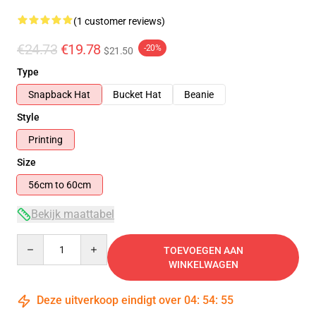
(1 customer reviews)
€24.73
€19.78
-20%
$21.50
Type
Snapback Hat
Bucket Hat
Beanie
Style
Printing
Size
56cm to 60cm
Bekijk maattabel
Quantity
TOEVOEGEN AAN
WINKELWAGEN
Deze uitverkoop eindigt over
04
:
54
:
55