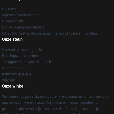
Over ons
Algemene voorwaarden
Privacybeleid
DMCA - Auteursrechtbeleid
CA SB657: Wet op de transparantie van de toeleveringsketen
Onze steun
Verzend- en leveringsbeleid
Betalingsvoorwaarden
Teruggave & terugbetalingsbeleid
Contacteer ons
Klantenhulp (FAQ)
Whosale
Onze winkel
Wij bieden hoogwaardige producten die speciaal zijn ontworpen door
ons team van wereldklasse. Wij bieden een verscheidenheid aan
producten die zowel stijlvol en mooi zijn. Dit is niet alleen om je