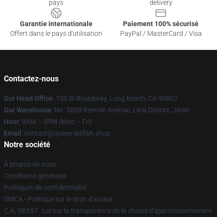
pays
delivery
Garantie internationale
Paiement 100% sécurisé
Offert dans le pays d'utilisation
PayPal / MasterCard / Visa
Contactez-nous
Our Head Office
: 100 W Broadway, Long Beach, CA 90802
Our Warehouse
: No. 5858 Renmin Avenue, Lixia District, Jinan
Hour
: 9AM – 5PM (Mon – Fri)
Email
: contact@queen-latifah.shop
Notre société
À propos de nous
Conditions générales
Politiques de confidentialité
DMCA - Politique sur le droit d'auteur
C.A. SB657 : Loi sur la transparence de la chaîne d'approvisionnement