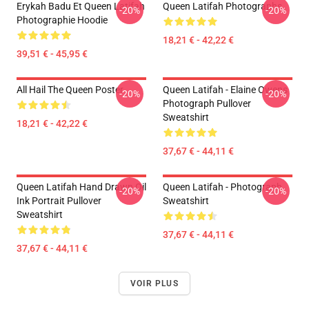
Erykah Badu Et Queen Latifah
Queen Latifah Photographs
-20%
-20%
Photographie Hoodie
18,21 € - 42,22 €
39,51 € - 45,95 €
All Hail The Queen Poster
Queen Latifah - Elaine Owens
-20%
-20%
Photograph Pullover
Sweatshirt
18,21 € - 42,22 €
37,67 € - 44,11 €
Queen Latifah Hand Drawn Oil
Queen Latifah - Photograph
-20%
-20%
Ink Portrait Pullover
Sweatshirt
Sweatshirt
37,67 € - 44,11 €
37,67 € - 44,11 €
VOIR PLUS