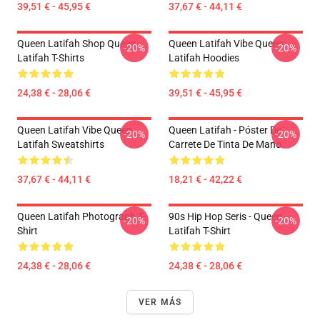
39,51 € - 45,95 €
37,67 € - 44,11 €
Queen Latifah Shop Queen
Queen Latifah Vibe Queen
-20%
-20%
Latifah T-Shirts
Latifah Hoodies
24,38 € - 28,06 €
39,51 € - 45,95 €
Queen Latifah Vibe Queen
Queen Latifah - Póster De
-20%
-20%
Latifah Sweatshirts
Carrete De Tinta De Mano
37,67 € - 44,11 €
18,21 € - 42,22 €
Queen Latifah Photograph T-
90s Hip Hop Seris - Queen
-20%
-20%
Shirt
Latifah T-Shirt
24,38 € - 28,06 €
24,38 € - 28,06 €
VER MÁS