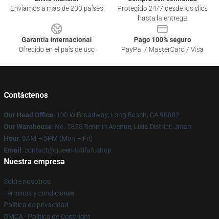
Enviamos a más de 200 países
Protegido 24/7 desde los clics
hasta la entrega
Garantía internacional
Pago 100% seguro
Ofrecido en el país de uso
PayPal / MasterCard / Visa
Contáctenos
Our Head Office
: 100 W Broadway, Long Beach, CA 90802
Our Warehouse
: No. 5858 Renmin Avenue, Lixia District, Jinan
Hour
: 9AM – 5PM (Mon – Fri)
Email
: contact@queen-latifah.shop
Nuestra empresa
Sobre nosotros
Términos y condiciones
Política de privacidad
DMCA - Política de Copyright