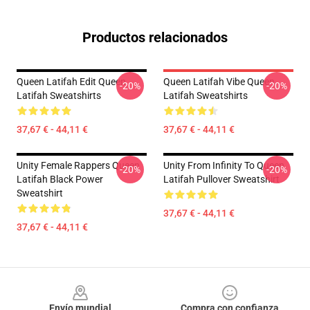
Productos relacionados
Queen Latifah Edit Queen
Queen Latifah Vibe Queen
-20%
-20%
Latifah Sweatshirts
Latifah Sweatshirts
37,67 € - 44,11 €
37,67 € - 44,11 €
Unity Female Rappers Queen
Unity From Infinity To Queen
-20%
-20%
Latifah Black Power
Latifah Pullover Sweatshirt
Sweatshirt
37,67 € - 44,11 €
37,67 € - 44,11 €
Footer
Envío mundial
Compra con confianza