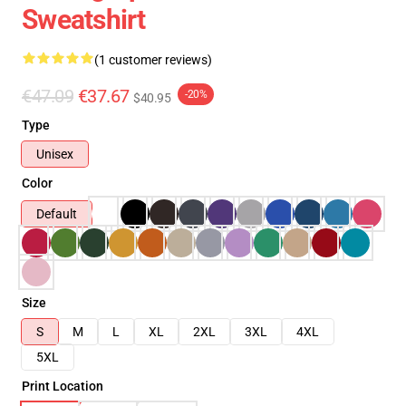
Sweatshirt
(1 customer reviews)
€47.09
€37.67
-20%
$40.95
Type
Unisex
Color
Default
Size
S
M
L
XL
2XL
3XL
4XL
5XL
Print Location