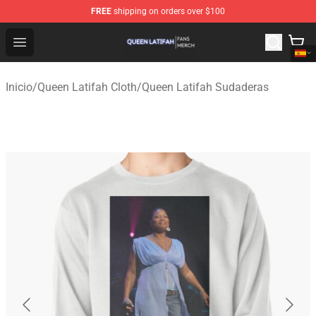
FREE
shipping on orders over $100
Queen Latifah Shop - Official Queen Latifah Merchandise
Open menu
Inicio
/
Queen Latifah Cloth
/
Queen Latifah Sudaderas