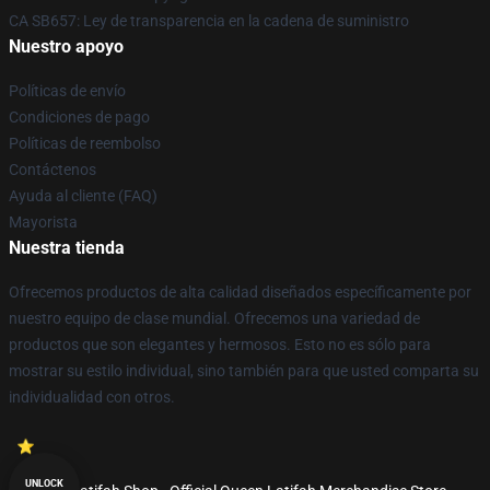
CA SB657: Ley de transparencia en la cadena de suministro
Nuestro apoyo
Políticas de envío
Condiciones de pago
Políticas de reembolso
Contáctenos
Ayuda al cliente (FAQ)
Mayorista
Nuestra tienda
Ofrecemos productos de alta calidad diseñados específicamente por
nuestro equipo de clase mundial. Ofrecemos una variedad de
productos que son elegantes y hermosos. Esto no es sólo para
mostrar su estilo individual, sino también para que usted comparta su
individualidad con otros.
UNLOCK