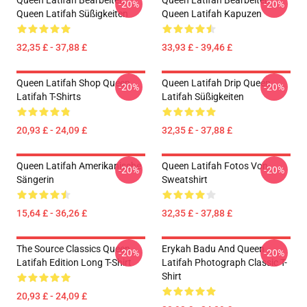
Queen Latifah Bearbeiten
Queen Latifah Bearbeiten
-20%
-20%
Queen Latifah Süßigkeiten
Queen Latifah Kapuzen
32,35 £ - 37,88 £
33,93 £ - 39,46 £
Queen Latifah Shop Queen
Queen Latifah Drip Queen
-20%
-20%
Latifah T-Shirts
Latifah Süßigkeiten
20,93 £ - 24,09 £
32,35 £ - 37,88 £
Queen Latifah Amerikanische
Queen Latifah Fotos Von
-20%
-20%
Sängerin
Sweatshirt
15,64 £ - 36,26 £
32,35 £ - 37,88 £
The Source Classics Queen
Erykah Badu And Queen
-20%
-20%
Latifah Edition Long T-Shirt
Latifah Photograph Classic T-
Shirt
20,93 £ - 24,09 £