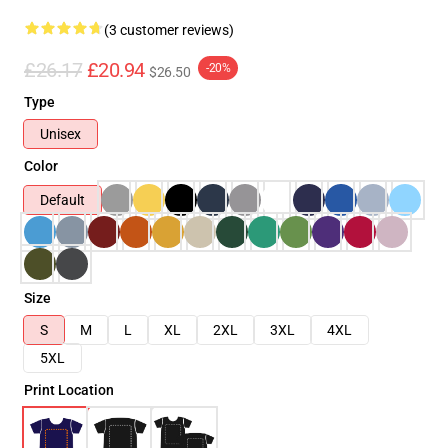
(3 customer reviews)
£26.17
£20.94
-20%
$26.50
Type
Unisex
Color
Default
Size
S
M
L
XL
2XL
3XL
4XL
5XL
Print Location