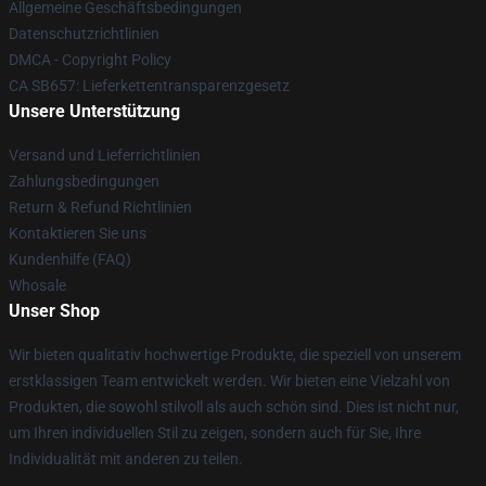
Allgemeine Geschäftsbedingungen
Datenschutzrichtlinien
DMCA - Copyright Policy
CA SB657: Lieferkettentransparenzgesetz
Unsere Unterstützung
Versand und Lieferrichtlinien
Zahlungsbedingungen
Return & Refund Richtlinien
Kontaktieren Sie uns
Kundenhilfe (FAQ)
Whosale
Unser Shop
Wir bieten qualitativ hochwertige Produkte, die speziell von unserem
erstklassigen Team entwickelt werden. Wir bieten eine Vielzahl von
Produkten, die sowohl stilvoll als auch schön sind. Dies ist nicht nur,
um Ihren individuellen Stil zu zeigen, sondern auch für Sie, Ihre
Individualität mit anderen zu teilen.