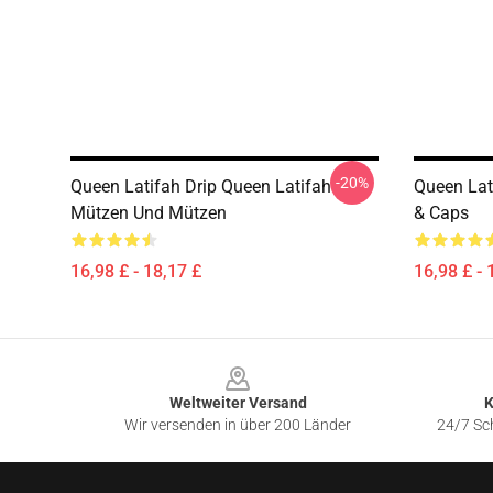
-20%
Queen Latifah Drip Queen Latifah
Queen Lat
Mützen Und Mützen
& Caps
16,98 £ - 18,17 £
16,98 £ - 
Footer
Weltweiter Versand
K
Wir versenden in über 200 Länder
24/7 Sch