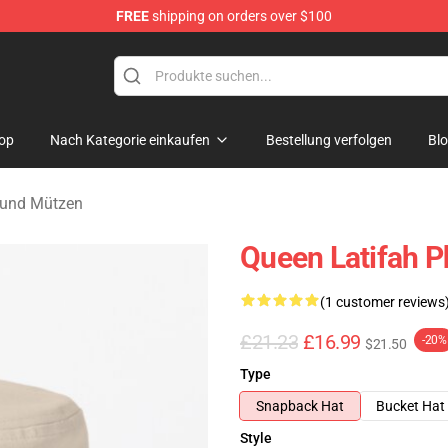
FREE
shipping on orders over $100
se Store
op
Nach Kategorie einkaufen
Bestellung verfolgen
Bl
 und Mützen
Queen Latifah P
(1 customer reviews
£21.23
£16.99
-20%
$21.50
Type
Snapback Hat
Bucket Hat
Style