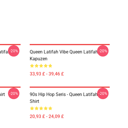
-20%
-20%
tifah T-
Queen Latifah Vibe Queen Latifah
Kapuzen
33,93 £ - 39,46 £
-20%
-20%
irt
90s Hip Hop Seris - Queen Latifah T-
Shirt
20,93 £ - 24,09 £