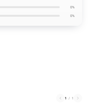
0%
0%
1
/
1