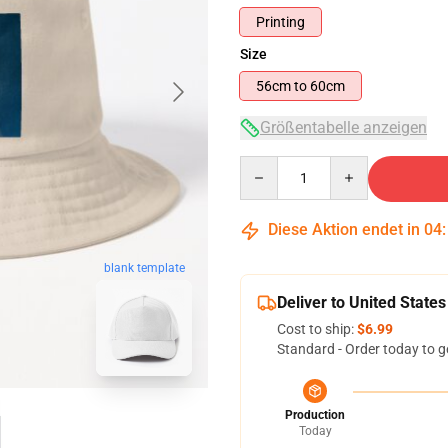
Printing
Size
56cm to 60cm
Größentabelle anzeigen
Quantity
Diese Aktion endet in
04
blank template
Deliver to United States
Cost to ship:
$6.99
Standard - Order today to g
Production
Today