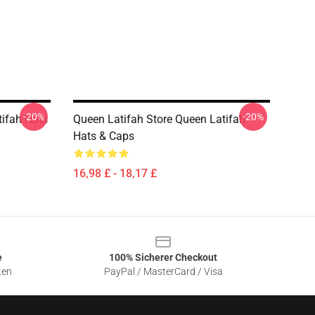
-20%
-20%
tifah Hats
Queen Latifah Store Queen Latifah
Hats & Caps
16,98 £ - 18,17 £
e
100% Sicherer Checkout
ten
PayPal / MasterCard / Visa