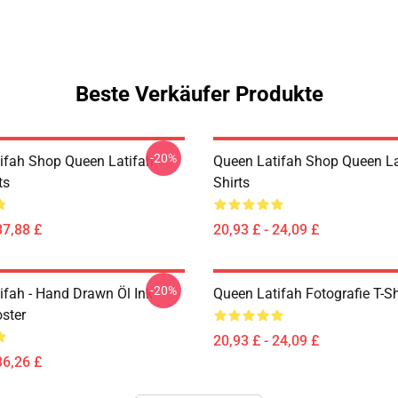
Beste Verkäufer Produkte
-20%
ifah Shop Queen Latifah
Queen Latifah Shop Queen La
ts
Shirts
37,88 £
20,93 £ - 24,09 £
-20%
ifah - Hand Drawn Öl Ink
Queen Latifah Fotografie T-Sh
oster
20,93 £ - 24,09 £
36,26 £