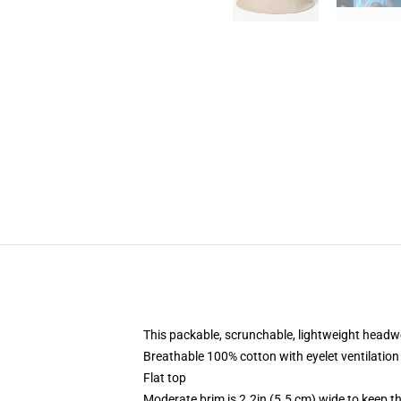
This packable, scrunchable, lightweight headwea
Breathable 100% cotton with eyelet ventilation
Flat top
Moderate brim is 2.2in (5.5 cm) wide to keep th