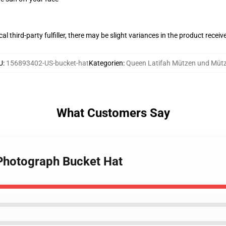
al third-party fulfiller, there may be slight variances in the product receiv
U
:
156893402-US-bucket-hat
Kategorien
:
Queen Latifah Mützen und Müt
What Customers Say
 Photograph Bucket Hat