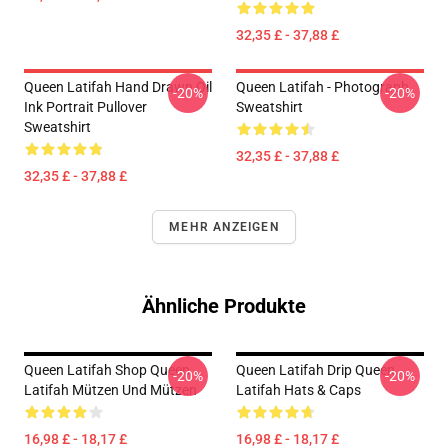
32,35 £ - 37,88 £
Queen Latifah Hand Drawn Oil
Queen Latifah - Photograph
-20%
-20%
Ink Portrait Pullover
Sweatshirt
Sweatshirt
32,35 £ - 37,88 £
32,35 £ - 37,88 £
MEHR ANZEIGEN
Ähnliche Produkte
Queen Latifah Shop Queen
Queen Latifah Drip Queen
-20%
-20%
Latifah Mützen Und Mützen
Latifah Hats & Caps
16,98 £ - 18,17 £
16,98 £ - 18,17 £