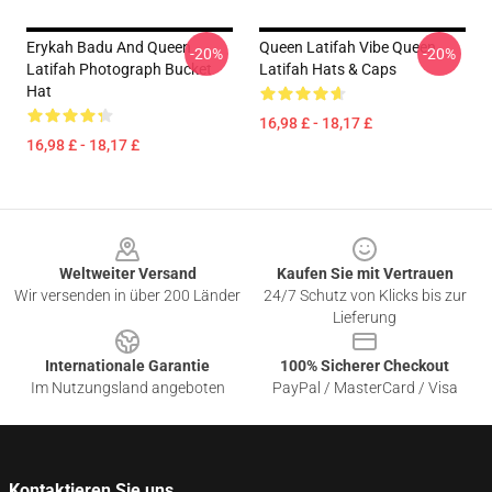
Erykah Badu And Queen
Queen Latifah Vibe Queen
-20%
-20%
Latifah Photograph Bucket
Latifah Hats & Caps
Hat
16,98 £ - 18,17 £
16,98 £ - 18,17 £
Footer
Weltweiter Versand
Kaufen Sie mit Vertrauen
Wir versenden in über 200 Länder
24/7 Schutz von Klicks bis zur
Lieferung
Internationale Garantie
100% Sicherer Checkout
Im Nutzungsland angeboten
PayPal / MasterCard / Visa
Kontaktieren Sie uns