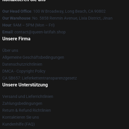
Our Head Office
: 100 W Broadway, Long Beach, CA 90802
Our Warehouse
: No. 5858 Renmin Avenue, Lixia District, Jinan
Hour
: 9AM – 5PM (Mon – Fri)
Email
: contact@queen-latifah.shop
Unsere Firma
Über uns
Allgemeine Geschäftsbedingungen
Datenschutzrichtlinien
DMCA - Copyright Policy
CA SB657: Lieferkettentransparenzgesetz
Unsere Unterstützung
Versand und Lieferrichtlinien
Zahlungsbedingungen
Return & Refund Richtlinien
Kontaktieren Sie uns
Kundenhilfe (FAQ)