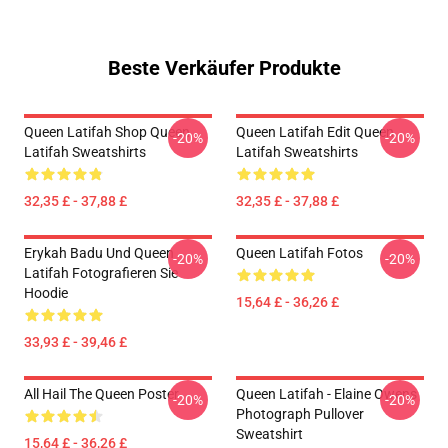
Beste Verkäufer Produkte
Queen Latifah Shop Queen
Queen Latifah Edit Queen
-20%
-20%
Latifah Sweatshirts
Latifah Sweatshirts
32,35 £ - 37,88 £
32,35 £ - 37,88 £
Erykah Badu Und Queen
Queen Latifah Fotos
-20%
-20%
Latifah Fotografieren Sie
Hoodie
15,64 £ - 36,26 £
33,93 £ - 39,46 £
All Hail The Queen Poster
Queen Latifah - Elaine Owens
-20%
-20%
Photograph Pullover
Sweatshirt
15,64 £ - 36,26 £