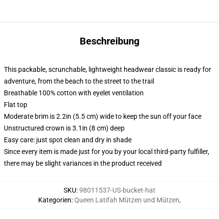
Beschreibung
This packable, scrunchable, lightweight headwear classic is ready for
adventure, from the beach to the street to the trail
Breathable 100% cotton with eyelet ventilation
Flat top
Moderate brim is 2.2in (5.5 cm) wide to keep the sun off your face
Unstructured crown is 3.1in (8 cm) deep
Easy care: just spot clean and dry in shade
Since every item is made just for you by your local third-party fulfiller,
there may be slight variances in the product received
SKU
:
98011537-US-bucket-hat
Kategorien
:
Queen Latifah Mützen und Mützen
,