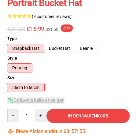
Portrait Bucket Hat
(3 customer reviews)
£21.23
£16.99
-20%
$21.50
Type
Snapback Hat
Bucket Hat
Beanie
Style
Printing
Size
56cm to 60cm
Größentabelle anzeigen
Quantity
IN DEN WARENKORB
Diese Aktion endet in
03
:
57
:
54