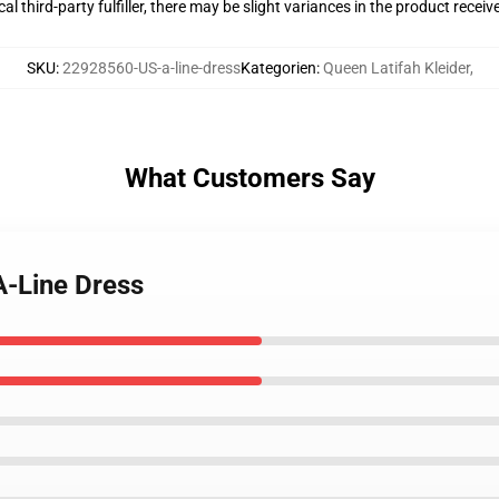
al third-party fulfiller, there may be slight variances in the product receiv
SKU
:
22928560-US-a-line-dress
Kategorien
:
Queen Latifah Kleider
,
What Customers Say
A-Line Dress