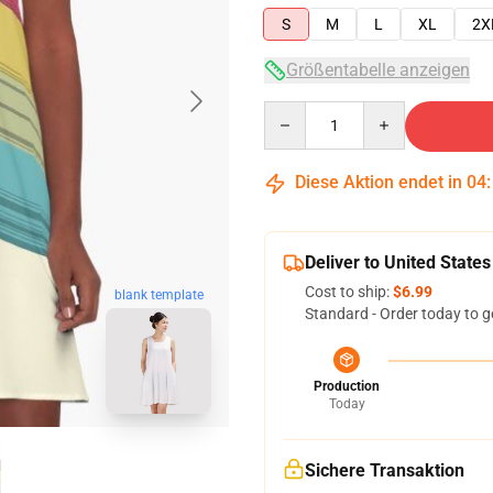
S
M
L
XL
2X
Größentabelle anzeigen
Quantity
Diese Aktion endet in
04
Deliver to United States
Cost to ship:
$6.99
blank template
Standard - Order today to g
Production
Today
Sichere Transaktion