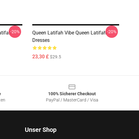
-20%
-20%
tifah
Queen Latifah Vibe Queen Latifah
Dresses
23,30 £
$29.5
e
100% Sicherer Checkout
ten
PayPal / MasterCard / Visa
Unser Shop