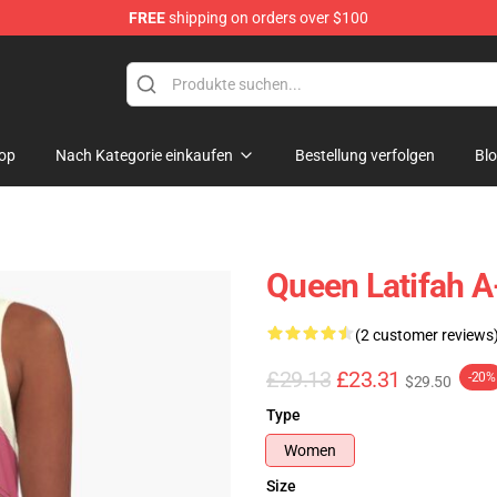
FREE
shipping on orders over $100
se Store
op
Nach Kategorie einkaufen
Bestellung verfolgen
Bl
Queen Latifah A
(2 customer reviews
£29.13
£23.31
-20%
$29.50
Type
Women
Size