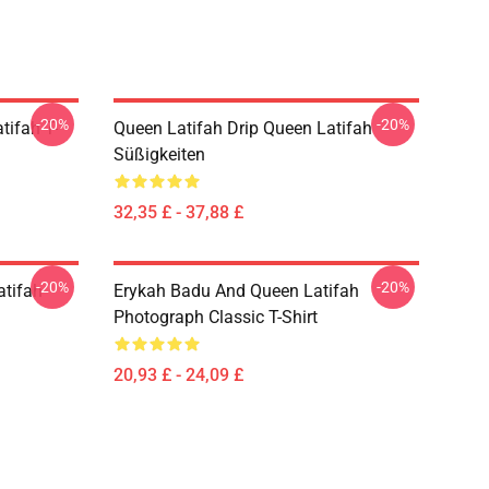
-20%
-20%
tifah T-
Queen Latifah Drip Queen Latifah
Süßigkeiten
32,35 £ - 37,88 £
-20%
-20%
atifah
Erykah Badu And Queen Latifah
Photograph Classic T-Shirt
20,93 £ - 24,09 £