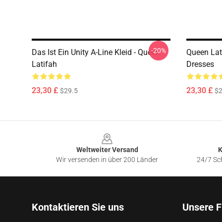
-20%
Das Ist Ein Unity A-Line Kleid - Queen
Queen Lat
Latifah
Dresses
23,30 £
23,30 £
$29.5
$2
Footer
Weltweiter Versand
K
Wir versenden in über 200 Länder
24/7 Sch
Kontaktieren Sie uns
Unsere F